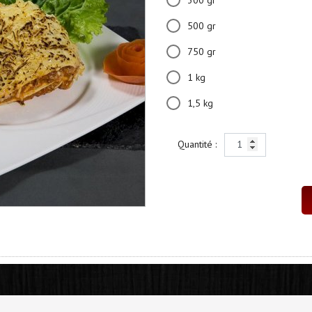
300 gr
500 gr
750 gr
1 kg
1,5 kg
Quantité :