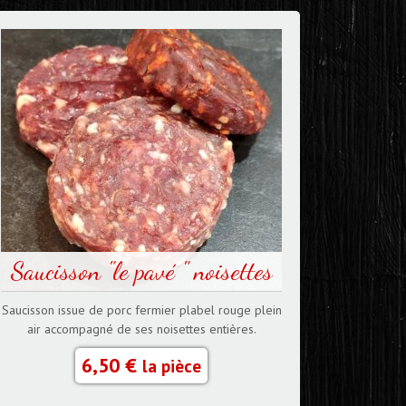
Saucisson "le pavé " noisettes
Saucisson issue de porc fermier plabel rouge plein
air accompagné de ses noisettes entières.
6,50 €
la pièce