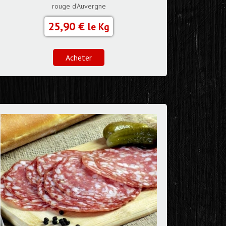
rouge d'Auvergne
25,90 €
le Kg
Acheter