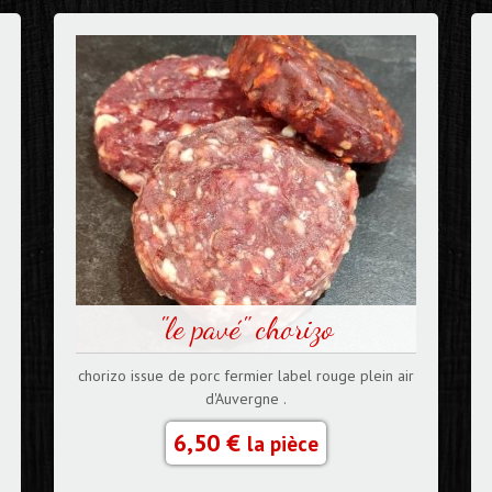
"le pavé" chorizo
chorizo issue de porc fermier label rouge plein air
d'Auvergne .
6,50 €
la pièce