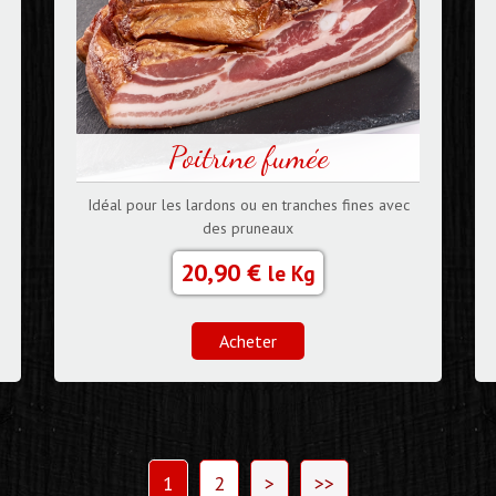
Poitrine fumée
Idéal pour les lardons ou en tranches fines avec
des pruneaux
20,90 €
le Kg
Acheter
1
2
>
>>