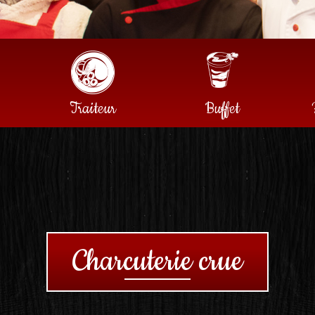
Traiteur
Buffet
Charcuterie crue