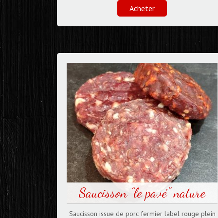
Acheter
Saucisson "le pavé" nature
Saucisson issue de porc fermier label rouge plein