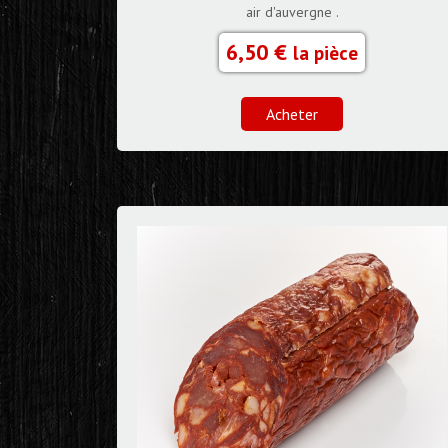
air d'auvergne .
6,50 €
la pièce
Acheter