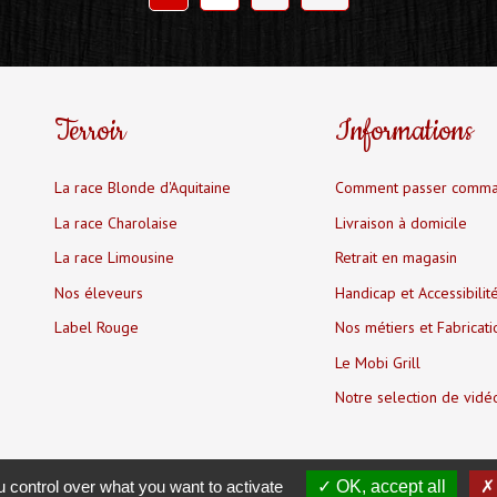
Terroir
Informations
La race Blonde d'Aquitaine
Comment passer comm
La race Charolaise
Livraison à domicile
La race Limousine
Retrait en magasin
Nos éleveurs
Handicap et Accessibilit
Label Rouge
Nos métiers et Fabricat
Le Mobi Grill
Notre selection de vidé
 control over what you want to activate
OK, accept all
Réalisation
Trade&Art