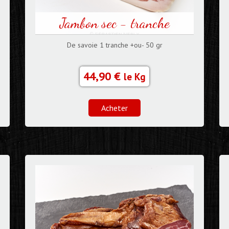
Jambon sec - tranche
De savoie 1 tranche +ou- 50 gr
44,90 €
le Kg
Acheter