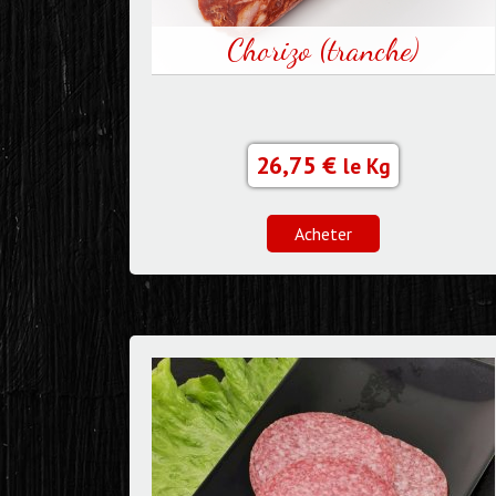
Chorizo (tranche)
26,75 €
le Kg
Acheter