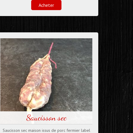
Acheter
Saucisson sec
Saucisson sec maison issus de porc fermier label