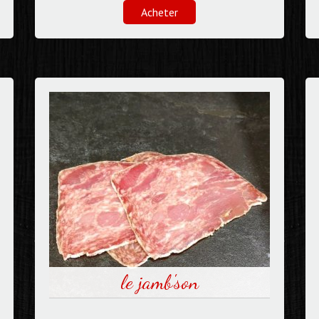
Acheter
le jamb'son